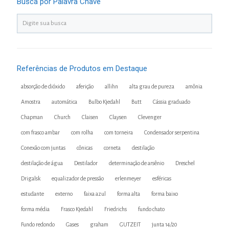
Busca por Palavra Chave
Referências de Produtos em Destaque
absorção de dióxido
aferição
allihn
alta grau de pureza
amônia
Amostra
automática
Bulbo Kjedahl
Butt
Cássia graduado
Chapman
Church
Claisen
Claysen
Clevenger
com frasco ambar
com rolha
com torneira
Condensador serpentina
Conexão com juntas
cônicas
corneta
destilação
destilação de água
Destilador
determinação de arsênio
Dreschel
Drigalsk
equalizador de pressão
erlenmeyer
esféricas
estudante
externo
faixa azul
forma alta
forma baixo
forma média
Frasco Kjedahl
Friedrichs
fundo chato
Fundo redondo
Gases
graham
GUTZEIT
junta 14/20