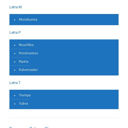
Letra M
Microbureta
Letra P
Pesa Filtro
Picnômetros
Pipeta
Pulverizador
Letra T
Trompa
Tubos