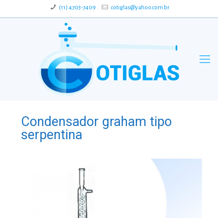
(11) 4703-7409
cotiglas@yahoo.com.br
Condensador graham tipo
serpentina