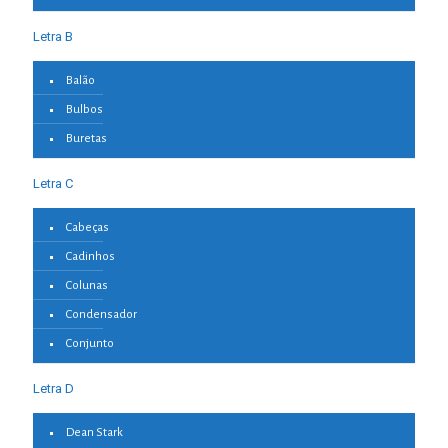
Letra B
Balão
Bulbos
Buretas
Letra C
Cabeças
Cadinhos
Colunas
Condensador
Conjunto
Letra D
Dean Stark