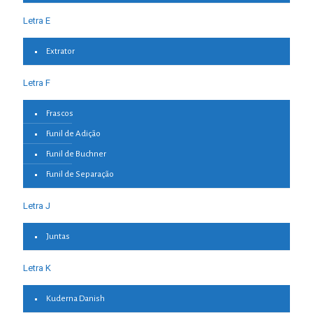
Letra E
Extrator
Letra F
Frascos
Funil de Adição
Funil de Buchner
Funil de Separação
Letra J
Juntas
Letra K
Kuderna Danish