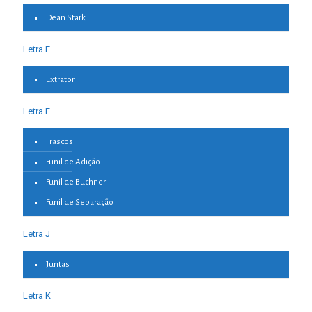
Dean Stark
Letra E
Extrator
Letra F
Frascos
Funil de Adição
Funil de Buchner
Funil de Separação
Letra J
Juntas
Letra K