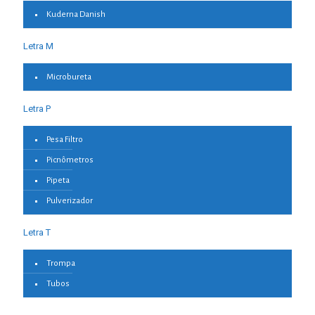
Kuderna Danish
Letra M
Microbureta
Letra P
Pesa Filtro
Picnômetros
Pipeta
Pulverizador
Letra T
Trompa
Tubos