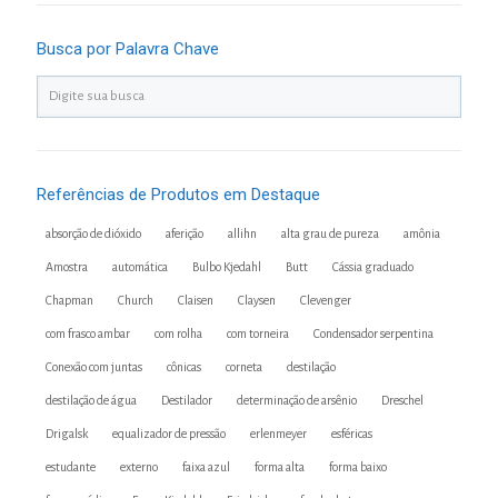
Busca por Palavra Chave
Referências de Produtos em Destaque
absorção de dióxido
aferição
allihn
alta grau de pureza
amônia
Amostra
automática
Bulbo Kjedahl
Butt
Cássia graduado
Chapman
Church
Claisen
Claysen
Clevenger
com frasco ambar
com rolha
com torneira
Condensador serpentina
Conexão com juntas
cônicas
corneta
destilação
destilação de água
Destilador
determinação de arsênio
Dreschel
Drigalsk
equalizador de pressão
erlenmeyer
esféricas
estudante
externo
faixa azul
forma alta
forma baixo