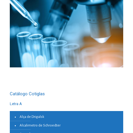
Catálogo Cotiglas
Letra A
Alça de Drigalsk
Alcalimetro de Schroedter