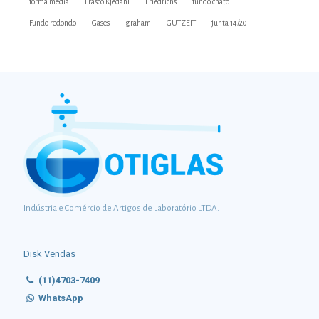
forma média
Frasco Kjedahl
Friedrichs
fundo chato
Fundo redondo
Gases
graham
GUTZEIT
junta 14/20
Indústria e Comércio de Artigos de Laboratório LTDA.
Disk Vendas
(11)4703-7409
WhatsApp