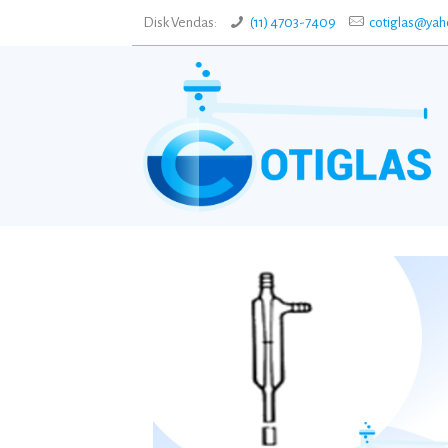
Disk Vendas:
(11) 4703-7409
cotiglas@yah