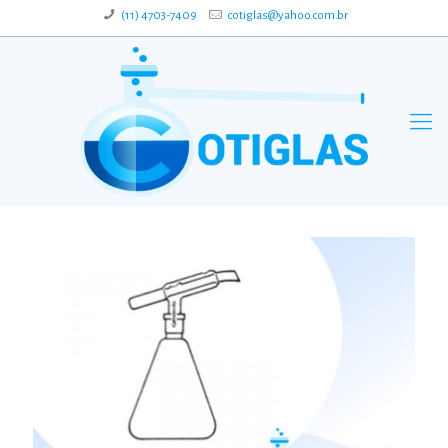
(11) 4703-7409
cotiglas@yahoo.com.br