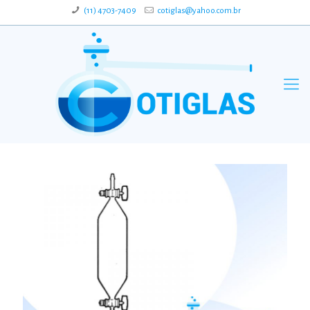
(11) 4703-7409
cotiglas@yahoo.com.br