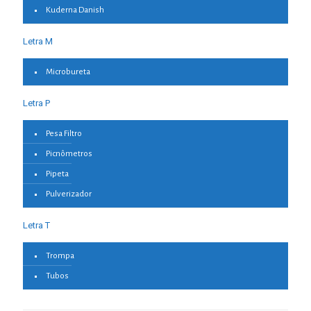
Kuderna Danish
Letra M
Microbureta
Letra P
Pesa Filtro
Picnômetros
Pipeta
Pulverizador
Letra T
Trompa
Tubos