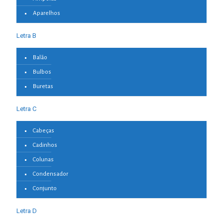
Aparelhos
Letra B
Balão
Bulbos
Buretas
Letra C
Cabeças
Cadinhos
Colunas
Condensador
Conjunto
Letra D