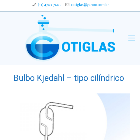
(11) 4703-7409
cotiglas@yahoo.com.br
Bulbo Kjedahl – tipo cilíndrico