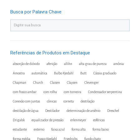
Busca por Palavra Chave
Referências de Produtos em Destaque
absorção de dióxido
aferição
allihn
alta grau de pureza
amônia
Amostra
automática
Bulbo Kjedahl
Butt
Cássia graduado
Chapman
Church
Claisen
Claysen
Clevenger
com frasco ambar
com rolha
com torneira
Condensador serpentina
Conexão com juntas
cônicas
corneta
destilação
destilação de água
Destilador
determinação de arsênio
Dreschel
Drigalsk
equalizador de pressão
erlenmeyer
esféricas
estudante
externo
faixa azul
forma alta
forma baixo
forma média
Frasco Kjedahl
Friedrichs
fundo chato