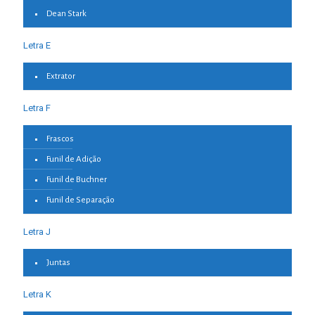
Dean Stark
Letra E
Extrator
Letra F
Frascos
Funil de Adição
Funil de Buchner
Funil de Separação
Letra J
Juntas
Letra K