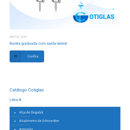
abril 22, 2019
Bureta graduada com saída lateral
Confira
Catálogo Cotiglas
Letra A
Alça de Drigalsk
Alcalimetro de Schroedter
Ampolas