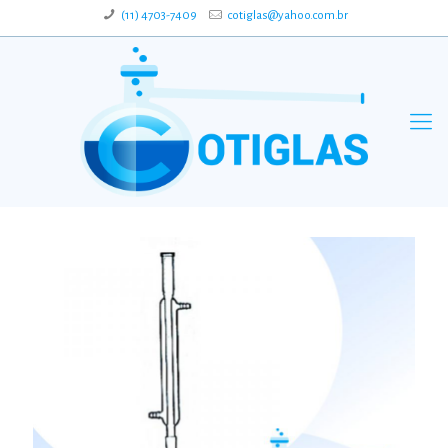
(11) 4703-7409
cotiglas@yahoo.com.br