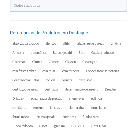
Referências de Produtos em Destaque
absorção de dióxido
aferição
allihn
alta grau de pureza
amônia
Amostra
automática
Bulbo Kjedahl
Butt
Cássia graduado
Chapman
Church
Claisen
Claysen
Clevenger
com frasco ambar
com rolha
com torneira
Condensador serpentina
Conexão com juntas
cônicas
corneta
destilação
destilação de água
Destilador
determinação de arsênio
Dreschel
Drigalsk
equalizador de pressão
erlenmeyer
esféricas
estudante
externo
faixa azul
forma alta
forma baixo
forma média
Frasco Kjedahl
Friedrichs
fundo chato
Fundo redondo
Gases
graham
GUTZEIT
junta 14/20