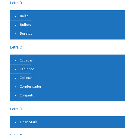
Letra B
Balão
Bulbos
Buretas
Letra C
Cabeças
Cadinhos
Colunas
Condensador
Conjunto
Letra D
Dean Stark