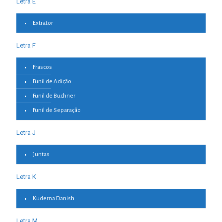
Letra E
Extrator
Letra F
Frascos
Funil de Adição
Funil de Buchner
Funil de Separação
Letra J
Juntas
Letra K
Kuderna Danish
Letra M