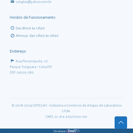
cotiglas@yahoo.com.br
Horário de Funcionamento
Das 8h00 às 17h30
Almoço: das 12h30 às 13h30
Endereço
Rua Florianópolis, 10
Parque Turiguara – Cotia/SP
CEP: 06703-280
© 2018-2024 COTIGLAS - Indústria e Comércio de Artigos de Laboratório
LTDA.
CNPJ: 01.916.605/0001-90