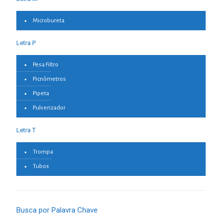
Microbureta
Letra P
Pesa Filtro
Picnômetros
Pipeta
Pulverizador
Letra T
Trompa
Tubos
Busca por Palavra Chave