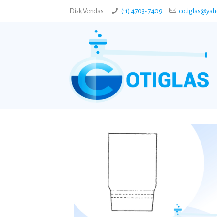
Disk Vendas:
(11) 4703-7409
cotiglas@yah