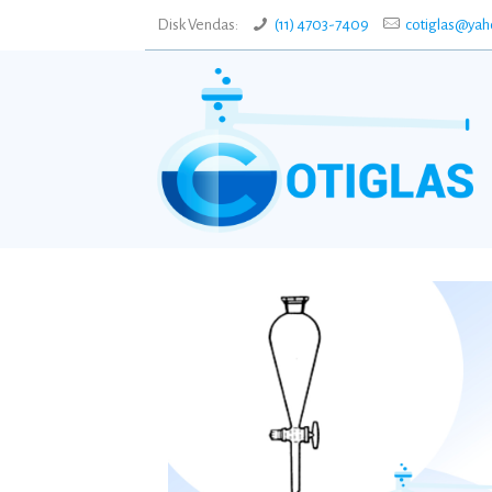
Disk Vendas:
(11) 4703-7409
cotiglas@yah