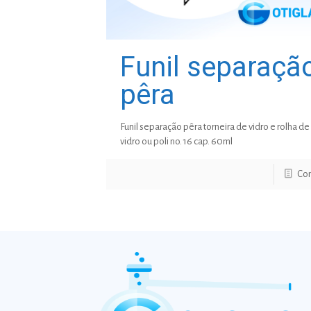
Funil separaçã
pêra
Funil separação pêra torneira de vidro e rolha de
vidro ou poli no. 16 cap. 60ml
Con